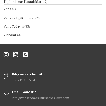
Toplardamar Hastalıkları
(9)
Varis
(7)
Varis ile İlgili Sorular
(6)
Varis Tedavisi
(83)
Videolar
(27)
Bilgi ve Randevu Alın
+90 212 215 53 43
Email Gönderin
info@varistedavisi.kursatbozkurt.com