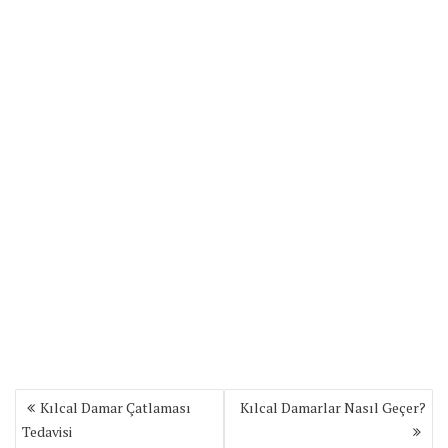
Yazı
Kılcal Damar Çatlaması
Kılcal Damarlar Nasıl Geçer?
gezinmesi
Tedavisi