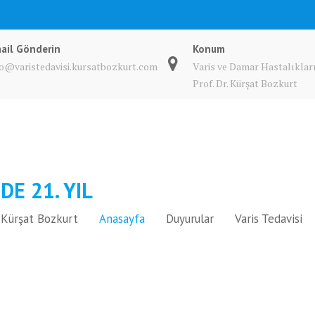
ail Gönderin
Konum
fo@varistedavisi.kursatbozkurt.com
Varis ve Damar Hastalıkları
Prof. Dr. Kürşat Bozkurt
DE 21. YIL
A. Kürşat Bozkurt
Anasayfa
Duyurular
Varis Tedavisi