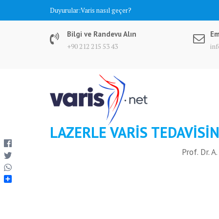
Skip
Duyurular:
Varis nasıl geçer?
to
content
Bilgi ve Randevu Alın
Em
+90 212 215 53 43
in
LAZERLE VARIS TEDAVISIN
Prof. Dr. 
S
h
a
r
e