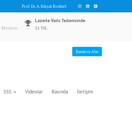
Prof. Dr. A. Kürşat Bozkurt
Lazerle Varis Tedavisinde
 Merkezi -
21. YIL
Randevu Alın
SSS
Videolar
Basında
İletişim