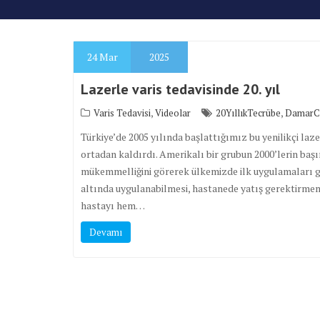
24
Mar
2025
Lazerle varis tedavisinde 20. yıl
,
,
Varis Tedavisi
Videolar
20YıllıkTecrübe
DamarCe
Türkiye’de 2005 yılında başlattığımız bu yenilikçi laze
ortadan kaldırdı. Amerikalı bir grubun 2000’lerin başı
mükemmelliğini görerek ülkemizde ilk uygulamaları ge
altında uygulanabilmesi, hastanede yatış gerektirmem
hastayı hem…
Devamı