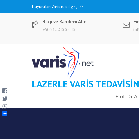
Skip
Duyurular:
Varis nasıl geçer?
to
content
Bilgi ve Randevu Alın
Em
+90 212 215 53 43
in
LAZERLE VARIS TEDAVISIN
Prof. Dr. 
S
h
a
r
e