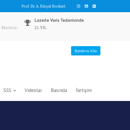
Prof. Dr. A. Kürşat Bozkurt
Lazerle Varis Tedavisinde
 Merkezi -
21. YIL
Randevu Alın
SSS
Videolar
Basında
İletişim