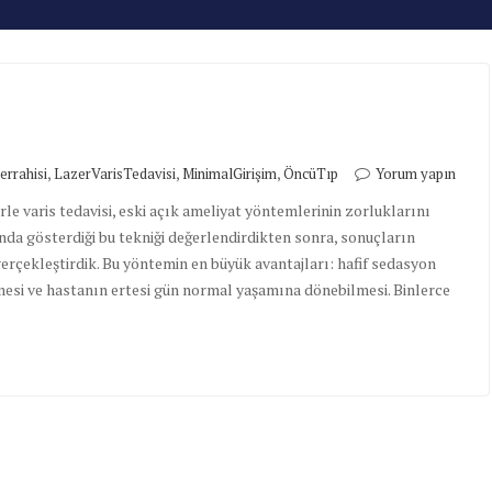
,
,
,
rrahisi
LazerVarisTedavisi
MinimalGirişim
ÖncüTıp
Yorum yapın
rle varis tedavisi, eski açık ameliyat yöntemlerinin zorluklarını
nda gösterdiği bu tekniği değerlendirdikten sonra, sonuçların
rçekleştirdik. Bu yöntemin en büyük avantajları: hafif sedasyon
esi ve hastanın ertesi gün normal yaşamına dönebilmesi. Binlerce