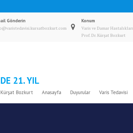
ail Gönderin
Konum
fo@varistedavisi.kursatbozkurt.com
Varis ve Damar Hastalıkları
Prof. Dr. Kürşat Bozkurt
DE 21. YIL
A. Kürşat Bozkurt
Anasayfa
Duyurular
Varis Tedavisi