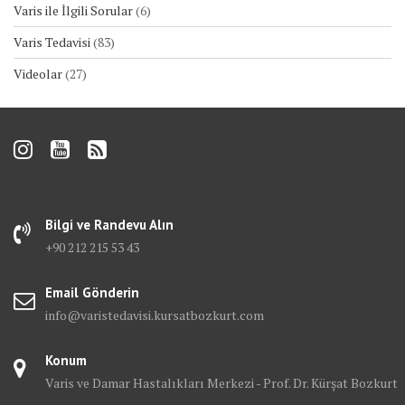
Varis ile İlgili Sorular
(6)
Varis Tedavisi
(83)
Videolar
(27)
Bilgi ve Randevu Alın
+90 212 215 53 43
Email Gönderin
info@varistedavisi.kursatbozkurt.com
Konum
Varis ve Damar Hastalıkları Merkezi - Prof. Dr. Kürşat Bozkurt