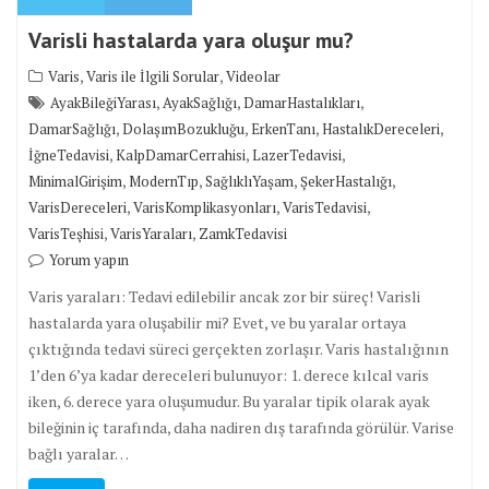
Varisli hastalarda yara oluşur mu?
,
,
Varis
Varis ile İlgili Sorular
Videolar
,
,
,
AyakBileğiYarası
AyakSağlığı
DamarHastalıkları
,
,
,
,
DamarSağlığı
DolaşımBozukluğu
ErkenTanı
HastalıkDereceleri
,
,
,
İğneTedavisi
KalpDamarCerrahisi
LazerTedavisi
,
,
,
,
MinimalGirişim
ModernTıp
SağlıklıYaşam
ŞekerHastalığı
,
,
,
VarisDereceleri
VarisKomplikasyonları
VarisTedavisi
,
,
VarisTeşhisi
VarisYaraları
ZamkTedavisi
Yorum yapın
Varis yaraları: Tedavi edilebilir ancak zor bir süreç! Varisli
hastalarda yara oluşabilir mi? Evet, ve bu yaralar ortaya
çıktığında tedavi süreci gerçekten zorlaşır. Varis hastalığının
1’den 6’ya kadar dereceleri bulunuyor: 1. derece kılcal varis
iken, 6. derece yara oluşumudur. Bu yaralar tipik olarak ayak
bileğinin iç tarafında, daha nadiren dış tarafında görülür. Varise
bağlı yaralar…