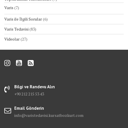
Varis
(7)
Varis ile İlgili Sorular
(6)
Varis Tedavisi
(83)
Videolar
(27)
Bilgi ve Randevu Alın
+90 212 215 53 43
Email Gönderin
info@varistedavisi.kursatbozkurt.com