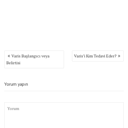
Yazı
Varis Başlangıcı veya
Varis’i Kim Tedavi Eder?
gezinmesi
Belirtisi
Yorum yapın