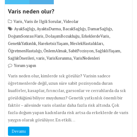
Varis neden olur?
,
,
Varis
Varis ile İlgili Sorular
Videolar
,
,
,
,
AyakSağlığı
AyaktaDurma
BacakSağlığı
DamarSağlığı
,
,
,
DoğumSonrasıVaris
DolaşımBozukluğu
ErkeklerdeVaris
,
,
,
GenetikYatkınlık
HareketsizYaşam
MeslekHastalıkları
,
,
,
,
ÖğretmenHastalığı
ÖnlemAlmak
SabitPozisyon
SağlıklıYaşam
,
,
,
SağlıkÖnerileri
varis
VarisKorunma
VarisNedenleri
Yorum yapın
Varis neden olur, kimlerde sık görülür? Varisin sadece
öğretmenlerde değil, uzun süre sabit pozisyonda duran
kuaförler, kasaplar, fırıncılar, garsonlar ve cerrahlarda da sık
görüldüğünü biliyor muydunuz? Genetik yatkınlık önemli bir
faktör – ailesinde varis olanlar daha fazla risk altında. Çok
fazla doğum yapan kadınlarda risk artsa da erkeklerde de varis
yaygın olarak görülüyor. En etkili…
Devamı