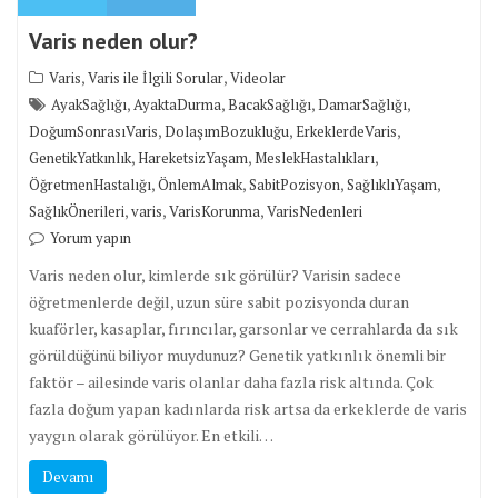
Varis neden olur?
,
,
Varis
Varis ile İlgili Sorular
Videolar
,
,
,
,
AyakSağlığı
AyaktaDurma
BacakSağlığı
DamarSağlığı
,
,
,
DoğumSonrasıVaris
DolaşımBozukluğu
ErkeklerdeVaris
,
,
,
GenetikYatkınlık
HareketsizYaşam
MeslekHastalıkları
,
,
,
,
ÖğretmenHastalığı
ÖnlemAlmak
SabitPozisyon
SağlıklıYaşam
,
,
,
SağlıkÖnerileri
varis
VarisKorunma
VarisNedenleri
Yorum yapın
Varis neden olur, kimlerde sık görülür? Varisin sadece
öğretmenlerde değil, uzun süre sabit pozisyonda duran
kuaförler, kasaplar, fırıncılar, garsonlar ve cerrahlarda da sık
görüldüğünü biliyor muydunuz? Genetik yatkınlık önemli bir
faktör – ailesinde varis olanlar daha fazla risk altında. Çok
fazla doğum yapan kadınlarda risk artsa da erkeklerde de varis
yaygın olarak görülüyor. En etkili…
Devamı