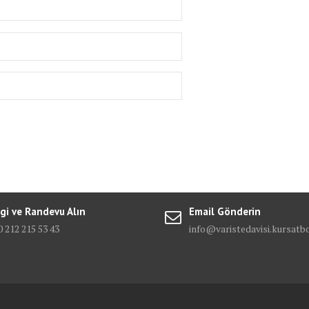
lgi ve Randevu Alın
Email Gönderin
 212 215 53 43
info@varistedavisi.kursat