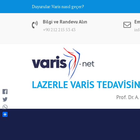
Skip
Duyurular:
Varis nasıl geçer?
to
content
Bilgi ve Randevu Alın
Em
+90 212 215 53 43
in
LAZERLE VARIS TEDAVISIN
Prof. Dr. 
S
h
a
r
e