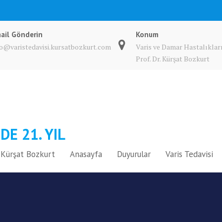
ail Gönderin
Konum
fo@varistedavisi.kursatbozkurt.com
Varis ve Damar Hastalıkları
Prof. Dr. Kürşat Bozkurt
DE 21. YIL
A. Kürşat Bozkurt
Anasayfa
Duyurular
Varis Tedavisi