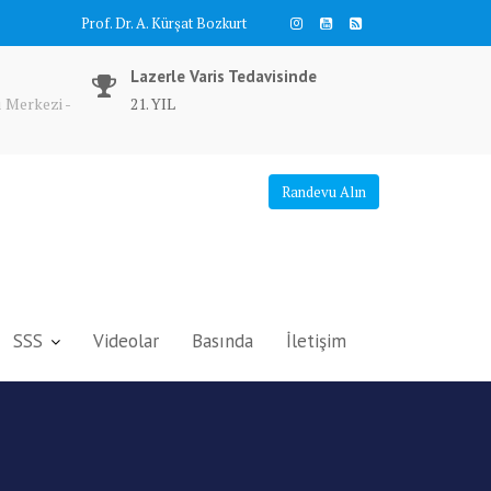
Prof. Dr. A. Kürşat Bozkurt
Lazerle Varis Tedavisinde
 Merkezi -
21. YIL
Randevu Alın
SSS
Videolar
Basında
İletişim