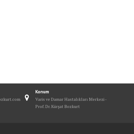
Konum
bozkurt.com
Varis ve Damar Hastalıkları Merkezi -
Prof. Dr. Kürşat Bozkurt