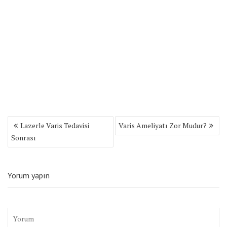
Yazı
Lazerle Varis Tedavisi
Varis Ameliyatı Zor Mudur?
gezinmesi
Sonrası
Yorum yapın